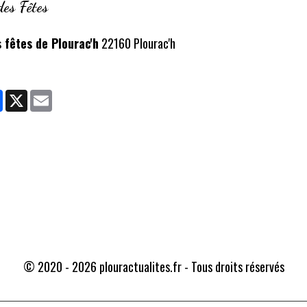
des Fêtes
s fêtes de Plourac'h
22160 Plourac'h
ager
Facebook
X
Email
Traducteur
© 2020 - 2026 plouractualites.fr - Tous droits réservés