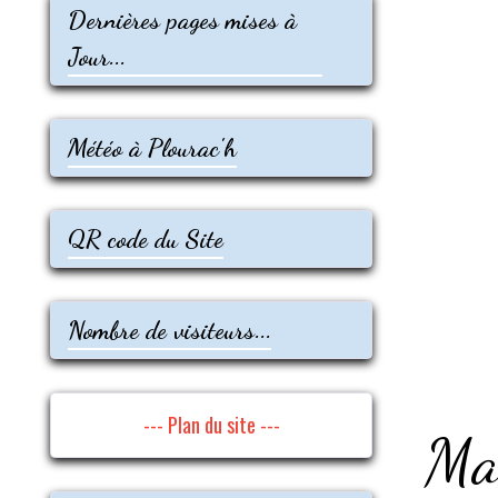
Dernières pages mises à
Jour...
Météo à Plourac'h
QR code du Site
Nombre de visiteurs...
--- Plan du site ---
Ma