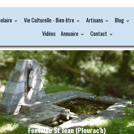
colaire
Vie Culturelle - Bien être
Artisans
Blog
Vidéos
Annuaire
Contact
Fontaine St Jean (Plourac'h)