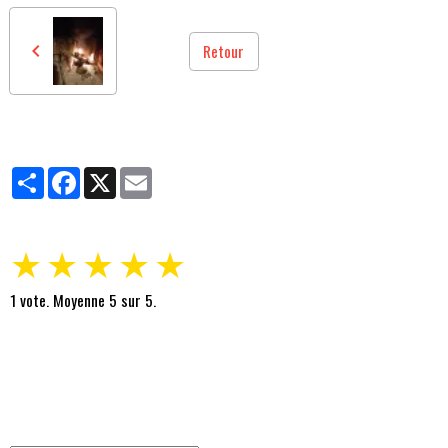
Retour
Partager
Facebook
X
Email
★
★
★
★
★
1
vote. Moyenne
5
sur 5.
Traducteur