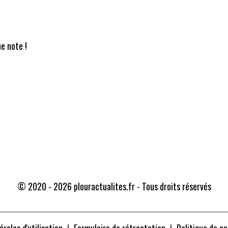
e note !
Traducteur
© 2020 - 2026 plouractualites.fr - Tous droits réservés
rales d'utilisation
Formulaire de rétractation
Politique de co