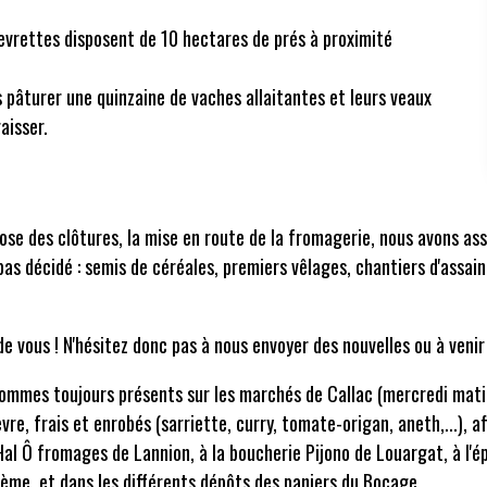
hevrettes disposent de 10 hectares de prés à proximité
s pâturer une quinzaine de vaches allaitantes et leurs veaux
aisser.
pose des clôtures, la mise en route de la fromagerie, nous avons ass
 pas décidé : semis de céréales, premiers vêlages, chantiers d'assa
de vous ! N'hésitez donc pas à nous envoyer des nouvelles ou à venir
 sommes toujours présents sur les marchés de Callac (mercredi mati
re, frais et enrobés (sarriette, curry, tomate-origan, aneth,...), af
l Ô fromages de Lannion, à la boucherie Pijono de Louargat, à l'ép
ème, et dans les différents dépôts des paniers du Bocage.