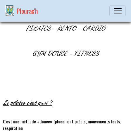
Plourac'h
PILATES - RENFO - CARDIO
GYM DOUCE - FITNESS
Le pilates c’est quoi ?
C’est une méthode «douce» (placement précis, mouvements lents,
respiration