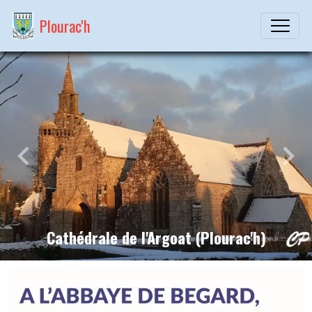
Plourac'h
Cathédrale de l'Argoat (Plourac'h)